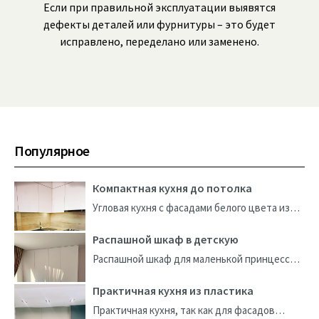
Если при правильной эксплуатации выявятся
дефекты деталей или фурнитуры – это будет
исправлено, переделано или заменено.
Популярное
Компактная кухня до потолка
Угловая кухня с фасадами белого цвета из
итальянского пластика. Изготовлена на
заказ, по индивидуальным размерам. Кухня
Распашной шкаф в детскую
получилась компактная, но вместительная,...
Распашной шкаф для маленькой принцессы!
Каркас шкафа изготовлен из немецкого ДСП
Egger. Фасады шкафа – AGT Soft Touch панели
Практичная кухня из пластика
(МДФ)...
Практичная кухня, так как для фасадов