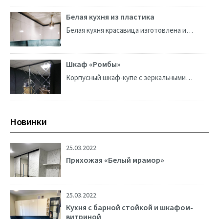
МДФ. Каркас и столешница изготовлены из
немецкого ДСП Egger, установлена
Белая кухня из пластика
надёжная фурнитура...
Белая кухня красавица изготовлена и
установлена! Было такое пожелание:
«Чтобы удобная и в потолок». О проекте:
Каркас из немецкого ДСП...
Шкаф «Ромбы»
Корпусный шкаф-купе с зеркальными
дверями Фацет (ромбы). Изготовлен из
немецкого ДСП Egger. Двери на итальянской
системе Bortoluzzi GLOW+,
обеспечивающей плавное...
Новинки
25.03.2022
Прихожая «Белый мрамор»
25.03.2022
Кухня с барной стойкой и шкафом-
витриной