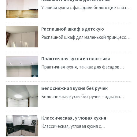
Угловая кухня с фасадами белого цвета из
итальянского пластика. Изготовлена на
заказ, по индивидуальным размерам. Кухня
получилась компактная, но
Распашной шкаф в детскую
вместительная,...
Распашной шкаф для маленькой принцессы!
Каркас шкафа изготовлен из немецкого ДСП
Egger. Фасады шкафа – AGT Soft Touch
панели (МДФ)...
Практичная кухня из пластика
Практичная кухня, так как для фасадов
выбран матовый итальянский пластик Fenix,
который позволяет забыть о ежедневной
кропотливой уборке и удалению...
Белоснежная кухня без ручек
Белоснежная кухня без ручек – одна из
самых популярных моделей: Каркас,
столешница, скинали – ДСП Egger
(Германия). Фасады из
Классическая, угловая кухня
высококачественного...
Классическая, угловая кухня с
фрезерованными фасадами из крашенного